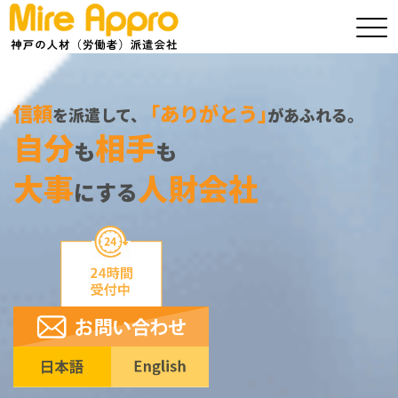
信頼
｢ありがとう｣
を派遣して、
があふれる｡
自分
相手
も
も
大事
人財会社
にする