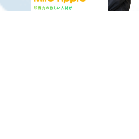
24時間
企業様はこちら
求職者の方はこちら
受付中
会社を知る
Company
明
楽
生
生
るく、
しく、
き
きと。
ミレアプロは、人を第一に考え、個人の頑張りを認めること
で、スタッフの人間力と能力の向上を目指して活動していま
す。明るく、楽しく仕事をしながら技術面・精神面の向上を
全力でサポートしています。そして、人材（労働者）派遣を